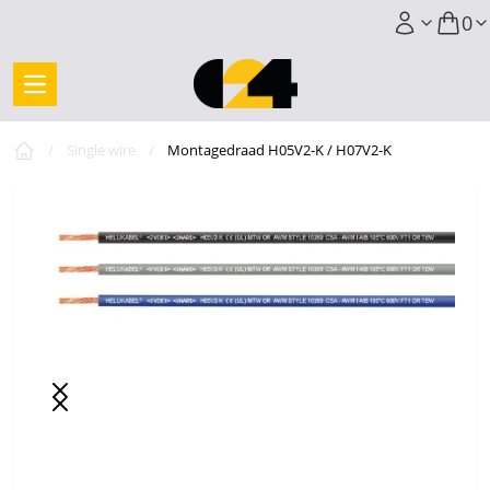
0
/
Single wire
/
Montagedraad H05V2-K / H07V2-K