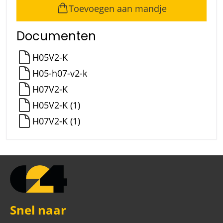
Toevoegen aan mandje
Documenten
H05V2-K
H05-h07-v2-k
H07V2-K
H05V2-K (1)
H07V2-K (1)
Snel naar