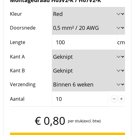
Montagedraad H05V2-K / H07V2-K
Kleur
Doorsnede
cm
Lengte
Kant A
Kant B
Verzending
Aantal
€ 0,80
per stuk
(excl. btw)