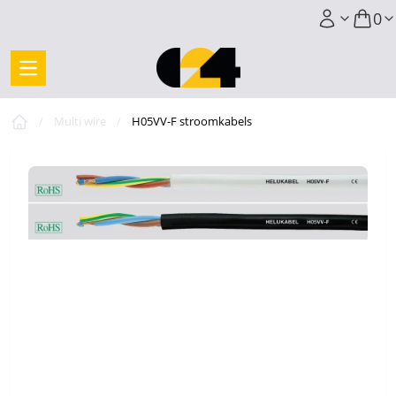
0
/
Multi wire
/
H05VV-F stroomkabels