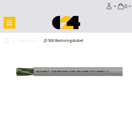
0
/
Multi wire
/
JZ-500 Besturingskabel